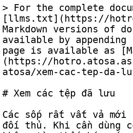
> For the complete docu
[llms.txt](https://hotr
Markdown versions of do
available by appending 
page is available as [M
(https://hotro.atosa.as
atosa/xem-cac-tep-da-lu
# Xem các tệp đã lưu

Các sốp rất vất vả mới 
đối thủ. Khi cần dùng c