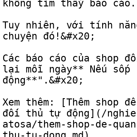
không tìm thấy báo cáo.

Tuy nhiên, với tính năn
chuyện đó!&#x20;

Các báo cáo của shop đố
lại mỗi ngày** Nếu sốp 
động**".&#x20;

Xem thêm: [Thêm shop để
đối thủ tự động](/nghie
atosa/them-shop-de-quan
thu-tu-dong.md)
