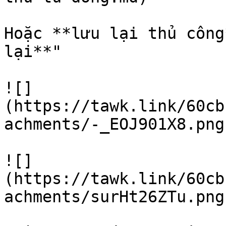
Hoặc **lưu lại thủ công
lại**"

![]
(https://tawk.link/60cb
achments/-_EOJ901X8.png)
![]
(https://tawk.link/60cb
achments/surHt26ZTu.png)