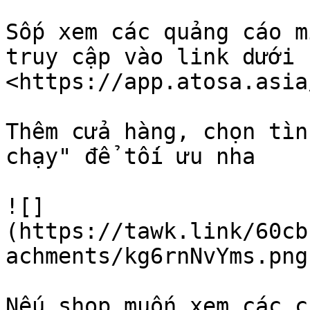
Sốp xem các quảng cáo m
truy cập vào link dưới n
<https://app.atosa.asia
Thêm cửa hàng, chọn tìn
chạy" để tối ưu nha

![]
(https://tawk.link/60cb
achments/kg6rnNvYms.png)
Nếu shop muốn xem các c