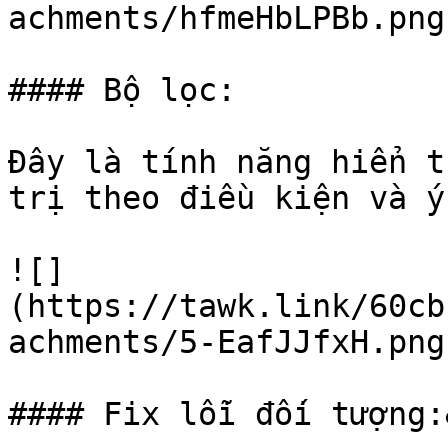
achments/hfmeHbLPBb.png)
#### Bộ lọc:

Đây là tính năng hiển t
trị theo điều kiện và ý
![]
(https://tawk.link/60cb
achments/5-EafJJfxH.png)
#### Fix lỗi đối tượng: