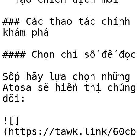
### Các thao tác chỉnh 
khám phá

#### Chọn chỉ số để đọc
Sốp hãy lựa chọn những 
Atosa sẽ hiển thị chúng
dõi:

![]
(https://tawk.link/60cb