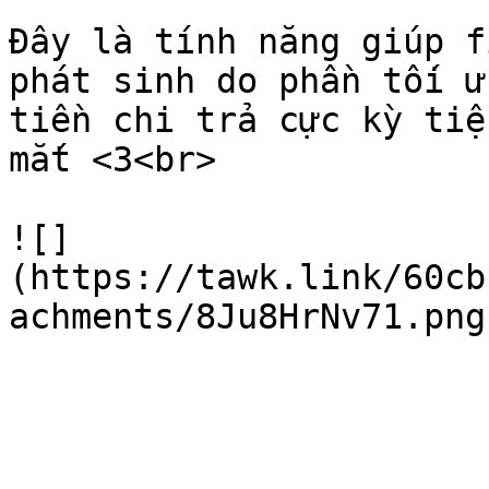
Đây là tính năng giúp f
phát sinh do phần tối ư
tiền chi trả cực kỳ tiệ
mắt <3<br>

![]
(https://tawk.link/60cb