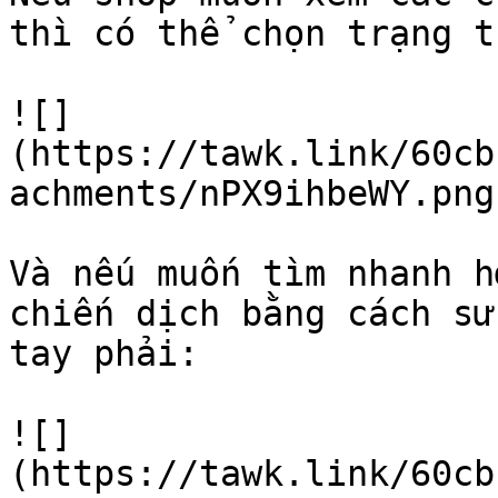
thì có thể chọn trạng t
![]
(https://tawk.link/60cb
achments/nPX9ihbeWY.png)
Và nếu muốn tìm nhanh h
chiến dịch bằng cách sử
tay phải:

![]
(https://tawk.link/60cb