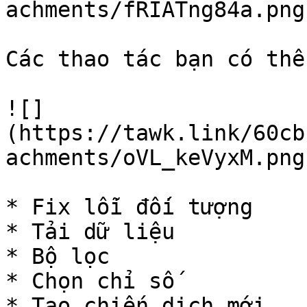
achments/fRIATng84a.png)
Các thao tác bạn có thể
![]
(https://tawk.link/60cb
achments/oVL_keVyxM.png)
* Fix lỗi đối tượng

* Tải dữ liệu

* Bộ lọc

* Chọn chỉ số

* Tạo chiến dịch mới
