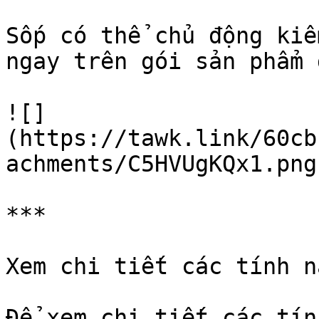
Sốp có thể chủ động kiể
ngay trên gói sản phẩm 
![]
(https://tawk.link/60cb
achments/C5HVUgKQx1.png)
***

Xem chi tiết các tính n
Để xem chi tiết các tín