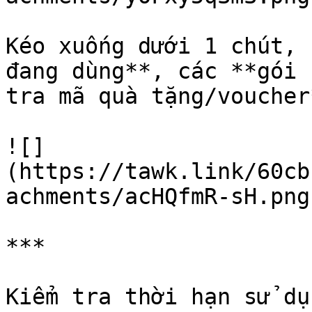
Kéo xuống dưới 1 chút, 
đang dùng**, các **gói 
tra mã quà tặng/voucher
![]
(https://tawk.link/60cb
achments/acHQfmR-sH.png)
***

Kiểm tra thời hạn sử dụ