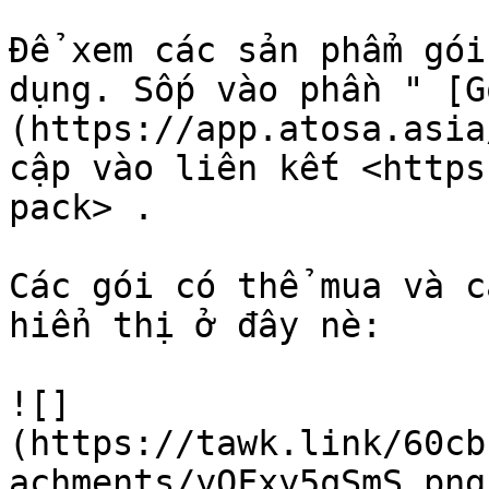
Để xem các sản phẩm gói
dụng. Sốp vào phần " [G
(https://app.atosa.asia
cập vào liên kết <https
pack> .

Các gói có thể mua và c
hiển thị ở đây nè:

![]
(https://tawk.link/60cb
achments/yOFxy5qSmS.png)