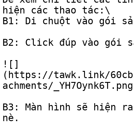
hiện các thao tác:\

B1: Di chuột vào gói sả
B2: Click đúp vào gói s
![]
(https://tawk.link/60cb
achments/_YH7Oynk6T.png)
B3: Màn hình sẽ hiện ra
nè.
