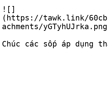
![]
(https://tawk.link/60cb
achments/yGTyhUJrka.png)