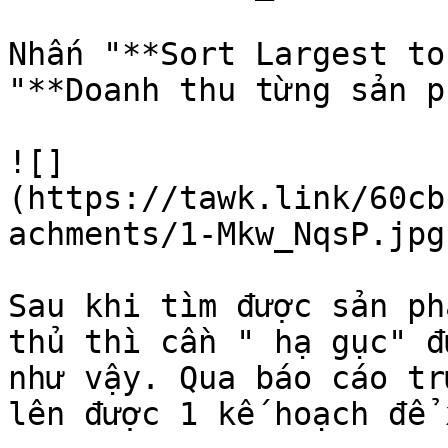
Nhấn "**Sort Largest to
"**Doanh thu từng sản p
![]
(https://tawk.link/60cb
achments/1-Mkw_NqsP.jpg)
Sau khi tìm được sản ph
thủ thì cần " hạ gục" đ
như vậy. Qua báo cáo tr
lên được 1 kế hoạch để 