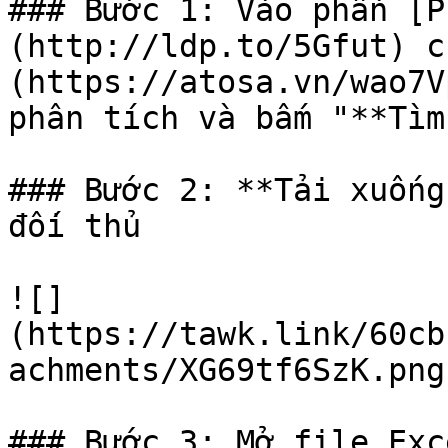
### Bước 1: Vào phần [P
(http://ldp.to/5Gfut) c
(https://atosa.vn/wao7V
phân tích và bấm "**Tìm
### Bước 2: **Tải xuống
đối thủ

![]
(https://tawk.link/60cb
achments/XG69tf6SzK.png)
### Bước 3: Mở file Exc