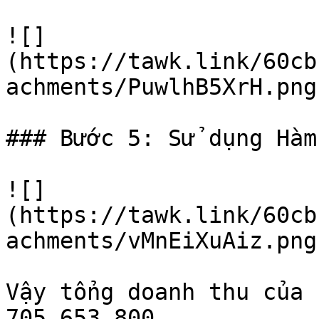
![]
(https://tawk.link/60cb
achments/PuwlhB5XrH.png)
### Bước 5: Sử dụng Hàm
![]
(https://tawk.link/60cb
achments/vMnEiXuAiz.png)
Vậy tổng doanh thu của 
705.653.800
