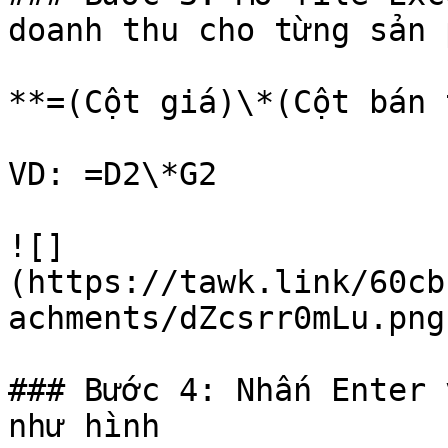
doanh thu cho từng sản 
**=(Cột giá)\*(Cột bán 
VD: =D2\*G2

![]
(https://tawk.link/60cb
achments/dZcsrr0mLu.png)
### Bước 4: Nhấn Enter 
như hình
