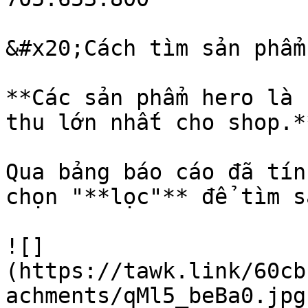
&#x20;Cách tìm sản phẩm
**Các sản phẩm hero là 
thu lớn nhất cho shop.**
Qua bảng báo cáo đã tín
chọn "**lọc"** để tìm s
![]
(https://tawk.link/60cb
achments/qMl5_beBa0.jpg)