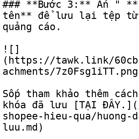
### **Bước 3:** Ấn " **
tên** để lưu lại tệp từ
quảng cáo.

![]
(https://tawk.link/60cb
achments/7z0Fsg1iTT.png)
Sốp tham khảo thêm cách
khóa đã lưu [TẠI ĐÂY.](
shopee-hieu-qua/huong-d