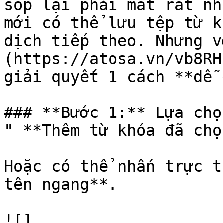
sốp lại phải mất rất nh
mới có thể lưu tệp từ k
dịch tiếp theo. Nhưng v
(https://atosa.vn/vb8RH
giải quyết 1 cách **dễ 
### **Bước 1:** Lựa chọ
" **Thêm từ khóa đã chọ
Hoặc có thể nhấn trực t
tên ngang**.

![]