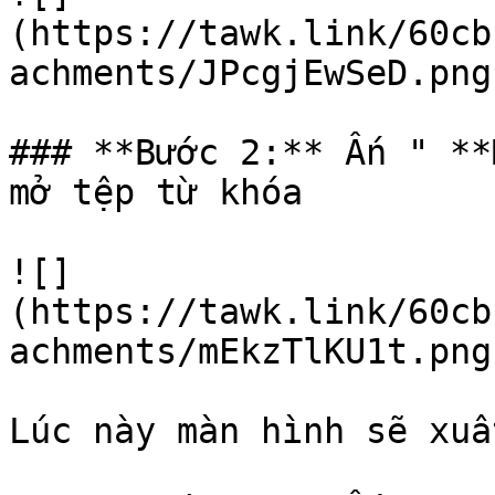
(https://tawk.link/60cb
achments/JPcgjEwSeD.png)
### **Bước 2:** Ấn " **
mở tệp từ khóa

![]
(https://tawk.link/60cb
achments/mEkzTlKU1t.png)
Lúc này màn hình sẽ xuấ