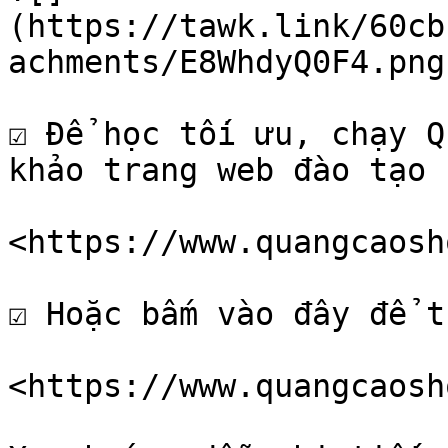
(https://tawk.link/60cb
achments/E8WhdyQ0F4.png)
☑ Để học tối ưu, chạy Q
khảo trang web đào tạo 
<https://www.quangcaosh
☑ Hoặc bấm vào đây để t
<https://www.quangcaosh