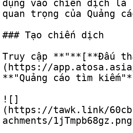
dụng vào chiến dịch là 
quan trọng của Quảng cáo
### Tạo chiến dịch

Truy cập **"**[**Đấu th
(https://app.atosa.asia
**"Quảng cáo tìm kiếm"*
![]
(https://tawk.link/60cb
achments/1jTmpb68gz.png)