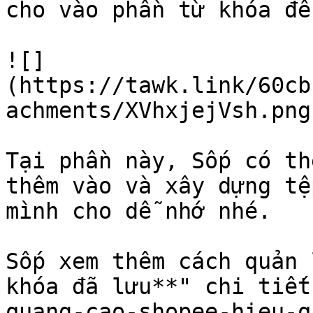
cho vào phần từ khóa để
![]
(https://tawk.link/60cb
achments/XVhxjejVsh.png)
Tại phần này, Sốp có th
thêm vào và xây dựng tệ
mình cho dễ nhớ nhé.

Sốp xem thêm cách quản 
khóa đã lưu**" chi tiết
quang-cao-shopee-hieu-q