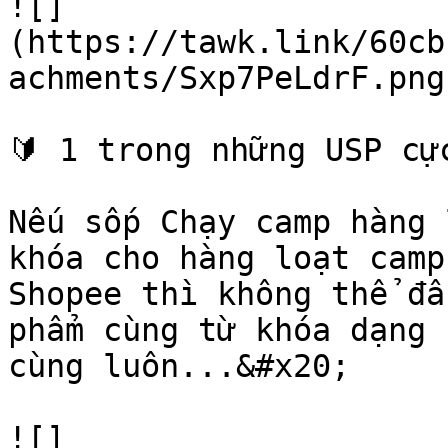
![]
(https://tawk.link/60cb
achments/Sxp7PeLdrF.png)
🔰 1 trong những USP cự
Nếu sốp Chạy camp hàng 
khóa cho hàng loạt camp
Shopee thì không thể đâ
phẩm cùng từ khóa dạng 
cùng luôn...&#x20;

![]