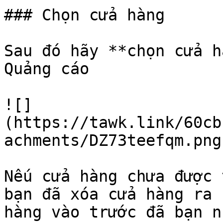
### Chọn cửa hàng

Sau đó hãy **chọn cửa h
Quảng cáo

![]
(https://tawk.link/60cb
achments/DZ73teefqm.png)
Nếu cửa hàng chưa được 
bạn đã xóa cửa hàng ra 
hàng vào trước đã bạn nh