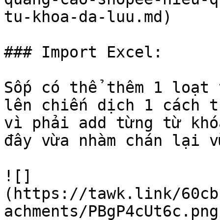
tu-khoa-da-luu.md)

### Import Excel:

Sốp có thể thêm 1 loạt 
lên chiến dịch 1 cách t
vì phải add từng từ khó
đây vừa nhàm chán lại v
![]
(https://tawk.link/60cb
achments/PBgP4cUt6c.png)