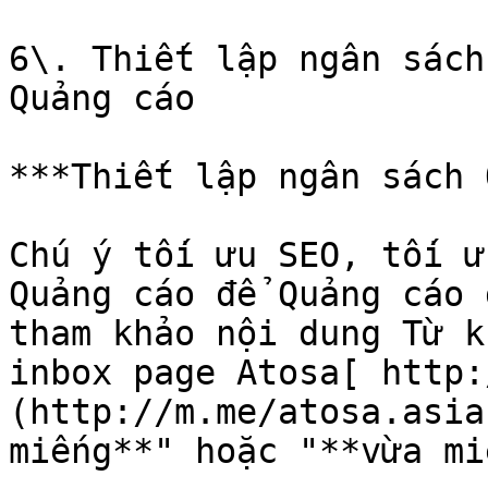
6\. Thiết lập ngân sách
Quảng cáo

***Thiết lập ngân sách 
Chú ý tối ưu SEO, tối ư
Quảng cáo để Quảng cáo 
tham khảo nội dung Từ k
inbox page Atosa[ http:
(http://m.me/atosa.asia
miếng**" hoặc "**vừa mi