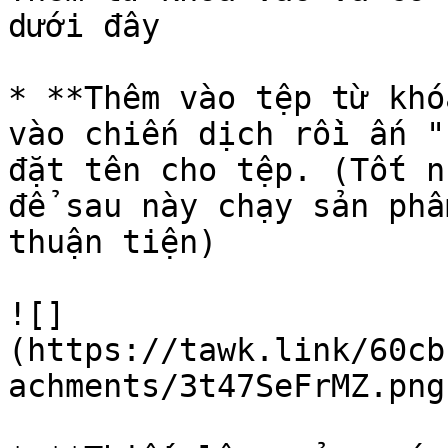
dưới đây

* **Thêm vào tệp từ khó
vào chiến dịch rồi ấn "
đặt tên cho tệp. (Tốt n
để sau này chạy sản phẩ
thuận tiện)

![]
(https://tawk.link/60cb
achments/3t47SeFrMZ.png)