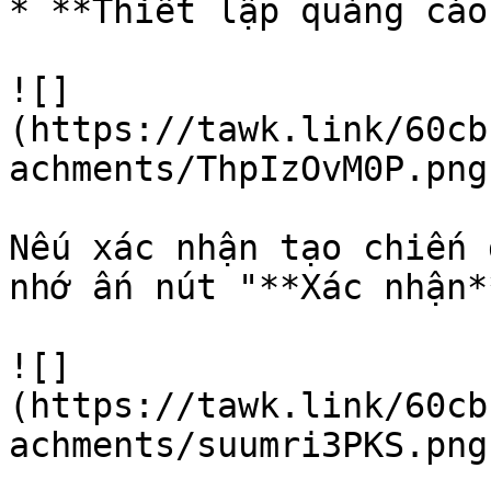
* **Thiết lập quảng cáo
![]
(https://tawk.link/60cb
achments/ThpIzOvM0P.png)
Nếu xác nhận tạo chiến 
nhớ ấn nút "**Xác nhận*
![]
(https://tawk.link/60cb
achments/suumri3PKS.png)