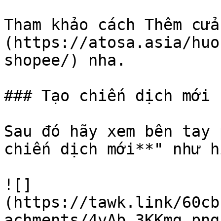
Tham khảo cách Thêm cửa
(https://atosa.asia/huo
shopee/) nha.

### Tạo chiến dịch mới

Sau đó hãy xem bên tay 
chiến dịch mới**" như h
![]
(https://tawk.link/60cb
achments/4vAb_3KKmg.png)