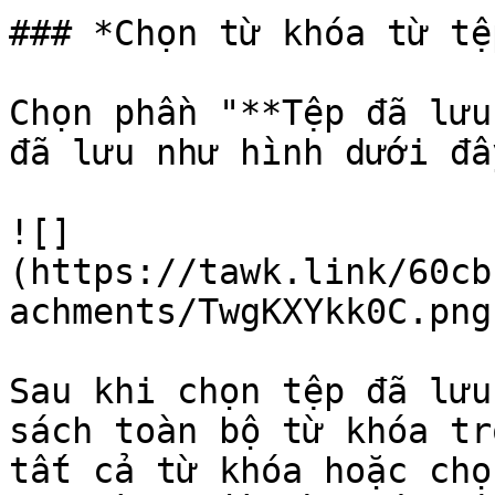
### *Chọn từ khóa từ tệ
Chọn phần "**Tệp đã lưu
đã lưu như hình dưới đây
![]
(https://tawk.link/60cb
achments/TwgKXYkk0C.png)
Sau khi chọn tệp đã lưu
sách toàn bộ từ khóa tr
tất cả từ khóa hoặc chọ