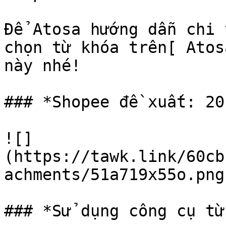
Để Atosa hướng dẫn chi 
chọn từ khóa trên[ Atos
này nhé!

### *Shopee đề xuất: 20
![]
(https://tawk.link/60cb
achments/51a719x55o.png)
### *Sử dụng công cụ từ