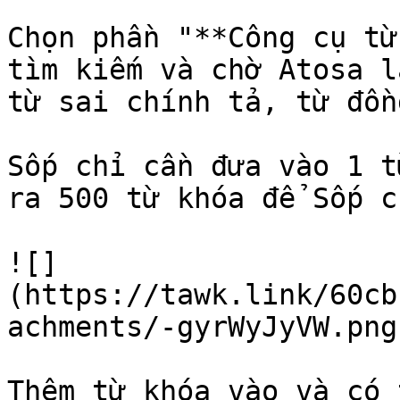
Chọn phần "**Công cụ từ
tìm kiếm và chờ Atosa l
từ sai chính tả, từ đồn
Sốp chỉ cần đưa vào 1 t
ra 500 từ khóa để Sốp c
![]
(https://tawk.link/60cb
achments/-gyrWyJyVW.png)
Thêm từ khóa vào và có 