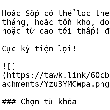
Hoặc Sốp có thể lọc the
tháng, hoặc tồn kho, do
hoặc từ cao tới thấp) đ
Cực kỳ tiện lợi!

![]
(https://tawk.link/60cb
achments/Yzu3YMCWpa.png)
### Chọn từ khóa
