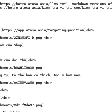
https://hotro.atosa.asia/llms.txt). Markdown versions of
s://hotro.atosa.asia/kiem-tra-vi-tri-seo/kiem-tra-vi-tri
(https://app.atosa.asia/targeting-position)<br>

hments/2ZN3M3FXfD.png)<br>

ẩm của Shop)

m của đối thủ)<br>

hments/hQWH1IOn3Q.png)

g tự, Có thể bạn có thích, Gợi ý hôm nay.

hments/ecI55VzwMO.png)<br>

<br>

t<br>

hments/Vdz1fMdA97.png)
