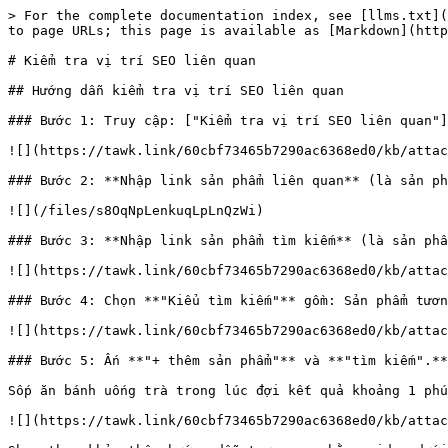
> For the complete documentation index, see [llms.txt](
to page URLs; this page is available as [Markdown](http
# Kiểm tra vị trí SEO liên quan

## Hướng dẫn kiểm tra vị trí SEO liên quan

### Bước 1: Truy cập: ["Kiểm tra vị trí SEO liên quan"]
![](https://tawk.link/60cbf73465b7290ac6368ed0/kb/attac
### Bước 2: **Nhập link sản phẩm liên quan** (là sản ph
![](/files/s8OqNpLenkuqLpLnQzWi)

### Bước 3: **Nhập link sản phẩm tìm kiếm** (là sản phẩ
![](https://tawk.link/60cbf73465b7290ac6368ed0/kb/attac
### Bước 4: Chọn **"Kiểu tìm kiếm"** gồm: Sản phẩm tươn
![](https://tawk.link/60cbf73465b7290ac6368ed0/kb/attac
### Bước 5: Ấn **"+ thêm sản phẩm"** và **"tìm kiếm".**
Sốp ăn bánh uống trà trong lúc đợi kết quả khoảng 1 phú
![](https://tawk.link/60cbf73465b7290ac6368ed0/kb/attac